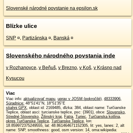
Slovenské národné povstanie na epsilon.sk
Blízke ulice
SNP
¤
,
Partizánska
¤
,
Banská
¤
Slovenského národného povstania inde
v Rozhanovce
,
v Beňuš
,
v Brezno
,
v Koš
,
v Krásno nad
Kysucou
Viac
Viac info:
aktualizovať mapu
,
uprav v JOSM (pokročilé)
,
48333906
,
Súradnice:
48°51'41"N
,
18°51'35"E
stiahni GPX
, oblast id: 2169485, dlzka: 384, oblast name: Turčianske
Teplice, oblast asci: turcianske teplice, psc: {3901}, obce:
Slovensko
,
Stredné Slovensko
,
Žilinský kraj
,
Fatra
,
Turiec
,
Turčianska kotlina
,
okres Turčianske Teplice
,
Turčianske Teplice
, lon:
18.859972375249555, lat: 48.861464671152305, lit: yes, lanes: 2, alt
name: SNP, smoothness: good, osm version: 14, oma:wikipedia: