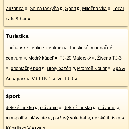
Zuzanka
¤
,
Soľná jaskyňa
¤
,
Šport
¤
,
Mliečna víla
¤
,
Local
cafe & bar
¤
Turistika
Turčianske Teplice, centrum
¤
,
Turistické informačné
centrum
¤
,
Modrý kúpeľ
¤
,
TJ-20 Materský
¤
,
Živena TJ-3
¤
,
orientačný bod
¤
,
Biely bazén
¤
,
Prameň Kollar
¤
,
Spa &
Aquapark
¤
,
Vrt TTK-1
¤
,
Vrt TJ-9
¤
šport
detské ihrisko
¤
,
plávanie
¤
,
detské ihrisko
¤
,
plávanie
¤
,
mini-golf
¤
,
plávanie
¤
,
plážový volejbal
¤
,
detské ihrisko
¤
,
Kúpalisko Vieska
¤