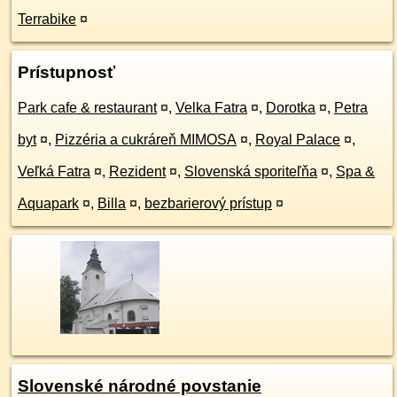
Terrabike
¤
Prístupnosť
Park cafe & restaurant
¤
,
Velka Fatra
¤
,
Dorotka
¤
,
Petra
byt
¤
,
Pizzéria a cukráreň MIMOSA
¤
,
Royal Palace
¤
,
Veľká Fatra
¤
,
Rezident
¤
,
Slovenská sporiteľňa
¤
,
Spa &
Aquapark
¤
,
Billa
¤
,
bezbarierový prístup
¤
Slovenské národné povstanie