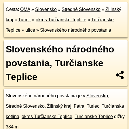
Cesta:
OMA
»
Slovensko
»
Stredné Slovensko
»
Žilinský
kraj
»
Turiec
»
okres Turčianske Teplice
»
Turčianske
Teplice
»
ulice
»
Slovenského národného povstania
Slovenského národného
povstania, Turčianske
Teplice
Slovenského národného povstania je v
Slovensko
,
Stredné Slovensko
,
Žilinský kraj
,
Fatra
,
Turiec
,
Turčianska
kotlina
,
okres Turčianske Teplice
,
Turčianske Teplice
dĺžky
384 m