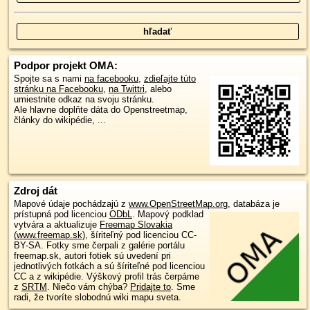
Podpor projekt OMA:
Spojte sa s nami
na facebooku
,
zdieľajte túto
stránku na Facebooku
,
na Twittri
, alebo
umiestnite odkaz na svoju stránku.
Ale hlavne doplňte dáta do Openstreetmap,
články do wikipédie, ...
Zdroj dát
Mapové údaje pochádzajú z
www.OpenStreetMap.org
, databáza je
prístupná pod licenciou
ODbL
.
Mapový podklad
vytvára a aktualizuje
Freemap Slovakia
(www.freemap.sk)
, šíriteľný pod licenciou CC-
BY-SA. Fotky sme čerpali z galérie portálu
freemap.sk, autori fotiek sú uvedení pri
jednotlivých fotkách a sú šíriteľné pod licenciou
CC a z wikipédie. Výškový profil trás čerpáme
z
SRTM
. Niečo vám chýba?
Pridajte to
. Sme
radi, že tvoríte slobodnú wiki mapu sveta.