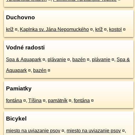
Duchovno
kríž
¤
,
Kaplnka sv. Jána Nepomuckého
¤
,
kríž
¤
,
kostol
¤
Vodné radosti
Spa & Aquapark
¤
,
plávanie
¤
,
bazén
¤
,
plávanie
¤
,
Spa &
Aquapark
¤
,
bazén
¤
Pamiatky
fontána
¤
,
Tíšina
¤
,
pamätník
¤
,
fontána
¤
Bicykel
miesto na uviazanie psov
¤
,
miesto na uviazanie psov
¤
,