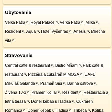
Ubytovanie
Velka Fatra
¤
,
Royal Palace
¤
,
Veľká Fatra
¤
,
Milka
¤
,
Rezident
¤
,
Aqua
¤
,
Hotel Vyšehrad
¤
,
Anesis
¤
,
Mliečna
víla
¤
Stravovanie
Central caffe & restaurant
¤
,
Bistro Mňam
¤
,
Park cafe &
restaurant
¤
,
Pizzéria a cukráreň MIMOSA
¤
,
CAFÉ
Mikuláš Galanda
¤
,
Prameň Sisi
¤
,
Bar na ostrove
¤
,
Živena TJ-3
¤
,
Prameň Kollar
¤
,
Rezident
¤
,
Reštaurácia a
letná terasa
¤
,
Döner kebab u Hadisa
¤
,
Cukráreň
Romanca
¤
,
Döner Kebab u Hadisa
¤
,
Tribeca
¤
,
Koliba