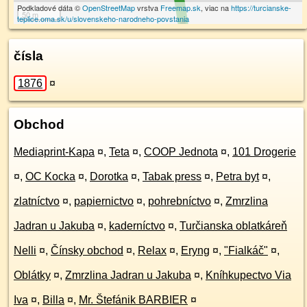
Podkladové dáta ©
OpenStreetMap
vrstva
Freemap.sk
, viac na
https://turcianske-
50 m
teplice.oma.sk/u/slovenskeho-narodneho-povstania
čísla
1876
¤
Obchod
Mediaprint-Kapa
¤
,
Teta
¤
,
COOP Jednota
¤
,
101 Drogerie
¤
,
OC Kocka
¤
,
Dorotka
¤
,
Tabak press
¤
,
Petra byt
¤
,
zlatníctvo
¤
,
papiernictvo
¤
,
pohrebníctvo
¤
,
Zmrzlina
Jadran u Jakuba
¤
,
kaderníctvo
¤
,
Turčianska oblatkáreň
Nelli
¤
,
Čínsky obchod
¤
,
Relax
¤
,
Eryng
¤
,
"Fialkáč"
¤
,
Oblátky
¤
,
Zmrzlina Jadran u Jakuba
¤
,
Kníhkupectvo Via
Iva
¤
,
Billa
¤
,
Mr. Štefánik BARBIER
¤