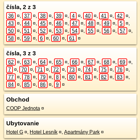
čísla, 2 z 3
36
¤
,
37
¤
,
38
¤
,
39
¤
,
4
¤
,
40
¤
,
41
¤
,
42
¤
,
43
¤
,
44
¤
,
45
¤
,
46
¤
,
47
¤
,
48
¤
,
49
¤
,
5
¤
,
50
¤
,
51
¤
,
52
¤
,
53
¤
,
54
¤
,
55
¤
,
56
¤
,
57
¤
,
58
¤
,
59
¤
,
6
¤
,
60
¤
,
61
¤
čísla, 3 z 3
62
¤
,
63
¤
,
64
¤
,
65
¤
,
66
¤
,
67
¤
,
68
¤
,
69
¤
,
7
¤
,
70
¤
,
71
¤
,
72
¤
,
73
¤
,
74
¤
,
75
¤
,
76
¤
,
77
¤
,
78
¤
,
79
¤
,
8
¤
,
80
¤
,
81
¤
,
82
¤
,
83
¤
,
84
¤
,
85
¤
,
86
¤
,
9
¤
Obchod
COOP Jednota
¤
Ubytovanie
Hotel G
¤
,
Hotel Lesník
¤
,
Apartmány Park
¤