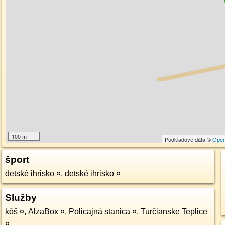
100 m
Podkladové dáta ©
Open
šport
detské ihrisko
¤
,
detské ihrisko
¤
Služby
kôš
¤
,
AlzaBox
¤
,
Policajná stanica
¤
,
Turčianske Teplice
¤