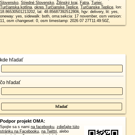
Slovensko
,
Stredné Slovensko
,
Žilinský kraj
,
Fatra
,
Turiec
,
Turčianska kotlina
,
okres Turčianske Teplice
,
Turčianske Teplice
, lon:
18.86530501213202, lat: 48.85687392512806, hgv: delivery, lit: yes,
oneway: yes, sidewalk: both, oma:sekcia: 17 november, osm version:
11, osm changeset: 0, osm timestamp: 2026 07 27T11:49:50Z,
kde hľadať
čo hľadať
Podpor projekt OMA:
Spojte sa s nami
na facebooku
,
zdieľajte túto
stránku na Facebooku
,
na Twittri
, alebo