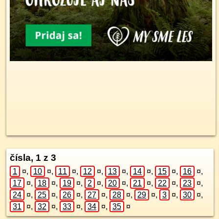
čísla, 1 z 3
1
¤
,
10
¤
,
11
¤
,
12
¤
,
13
¤
,
14
¤
,
15
¤
,
16
¤
,
17
¤
,
18
¤
,
19
¤
,
2
¤
,
20
¤
,
21
¤
,
22
¤
,
23
¤
,
24
¤
,
25
¤
,
26
¤
,
27
¤
,
28
¤
,
29
¤
,
3
¤
,
30
¤
,
31
¤
,
32
¤
,
33
¤
,
34
¤
,
35
¤