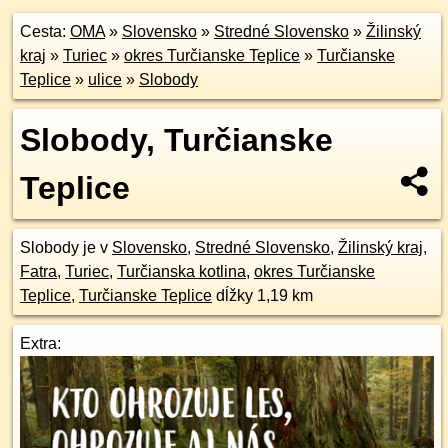
Cesta:
OMA
»
Slovensko
»
Stredné Slovensko
»
Žilinský
kraj
»
Turiec
»
okres Turčianske Teplice
»
Turčianske
Teplice
»
ulice
»
Slobody
Slobody, Turčianske
Teplice
Slobody je v
Slovensko
,
Stredné Slovensko
,
Žilinský kraj
,
Fatra
,
Turiec
,
Turčianska kotlina
,
okres Turčianske
Teplice
,
Turčianske Teplice
dĺžky 1,19 km
Extra: