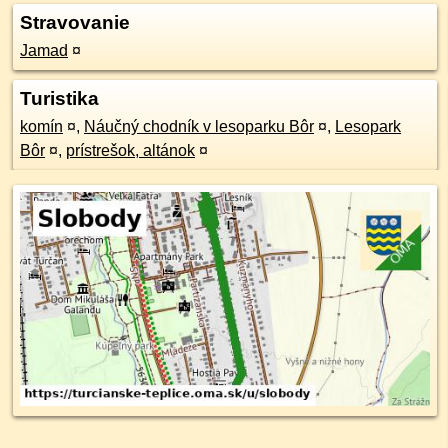
Stravovanie
Jamad
¤
Turistika
komín
¤
,
Náučný chodník v lesoparku Bôr
¤
,
Lesopark
Bôr
¤
,
prístrešok, altánok
¤