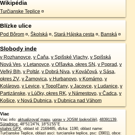
Wikipédia
Turčianske Teplice
¤
Blízke ulice
Pod Bôrom
¤
,
Školská
¤
,
Stará Hájska cesta
¤
,
Banská
¤
Slobody inde
v Rozhanovce
,
v Čaňa
,
v Spišské Vlachy
,
v Spišská
Nová Ves
,
v Letanovce
,
v Oľšavka, okres SN
,
v Poprad
,
v
Veľký Blh
,
v Poltár
,
v Dobrá Niva
,
v Kováčová
,
v Sása,
okres ZV
,
v Žarnovica
,
v Hurbanovo
,
v Komárno
,
v
Kolárovo
,
v Levice
,
v Topoľčany
,
v Jacovce
,
v Ludanice
,
v
Partizánske
,
v Lúčky, okres RK
,
v Námestovo
,
v Čadca
,
v
Košice
,
v Nová Dubnica
,
v Dubnica nad Váhom
Viac
Viac info:
aktualizovať mapu
,
uprav v JOSM (pokročilé)
,
48391139
,
Súradnice:
48°51'24"N
,
18°51'55"E
stiahni GPX
, oblast id: 2169485, dlzka: 1190, oblast name:
Turčianske Teplice, oblast asci: turcianske teplice, psc: {3901}, obce: